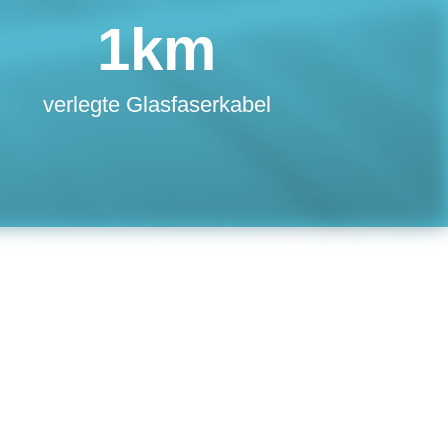
1
km
verlegte Glasfaserkabel