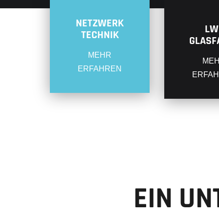
NETZWERK
LW
TECHNIK
GLASF
MEHR
ME
ERFAHREN
ERFA
EIN U