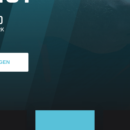
D
RK
GEN