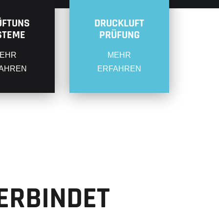
ÜFTUNS
DRUCKLUFT
STEME
PRÜFUNG
EHR
MEHR
AHREN
ERFAHREN
ERBINDET