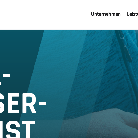
Unternehmen
Leis
-
SER-
IST